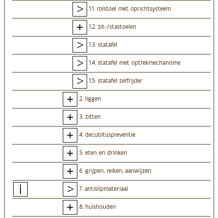
1.1. rolstoel met oprichtsysteem
1.2. zit-/stastoelen
1.3. statafel
1.4. statafel met optrekmechanisme
1.5. statafel zelfrijder
2. liggen
3. zitten
4. decubituspreventie
5. eten en drinken
6. grijpen, reiken, aanwijzen
7. antislipmateriaal
8. huishouden