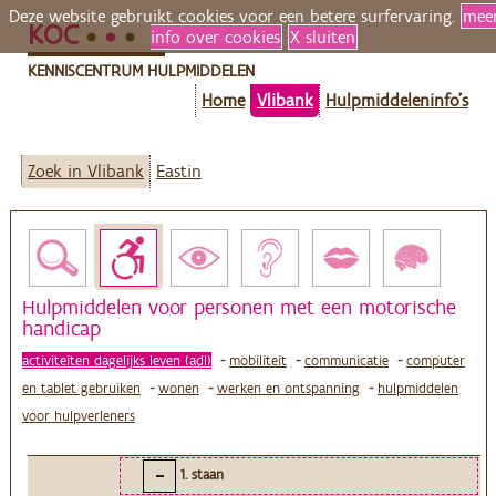
Deze website gebruikt cookies voor een betere surfervaring.
mee
KOC
info over cookies
X sluiten
KENNISCENTRUM HULPMIDDELEN
Home
Vlibank
Hulpmiddeleninfo's
Zoek in Vlibank
Eastin
Hulpmiddelen voor personen met een motorische
handicap
activiteiten dagelijks leven (adl)
mobiliteit
communicatie
computer
en tablet gebruiken
wonen
werken en ontspanning
hulpmiddelen
voor hulpverleners
1. staan