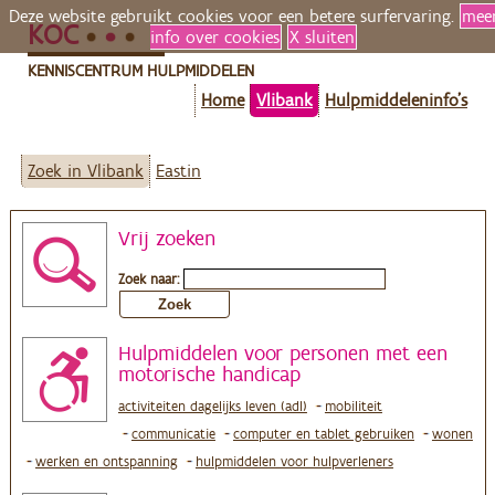
Deze website gebruikt cookies voor een betere surfervaring.
mee
KOC
info over cookies
X sluiten
KENNISCENTRUM HULPMIDDELEN
Home
Vlibank
Hulpmiddeleninfo's
Zoek in Vlibank
Eastin
Vrij zoeken
Zoek naar:
Hulpmiddelen voor personen met een
motorische handicap
activiteiten dagelijks leven (adl)
mobiliteit
communicatie
computer en tablet gebruiken
wonen
werken en ontspanning
hulpmiddelen voor hulpverleners