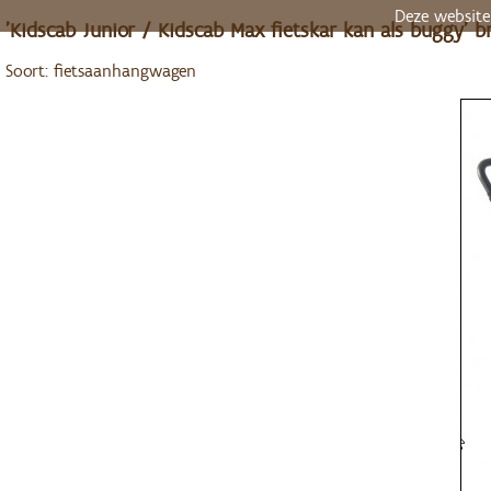
Deze website
'Kidscab Junior / Kidscab Max fietskar kan als buggy' b
Soort: fietsaanhangwagen