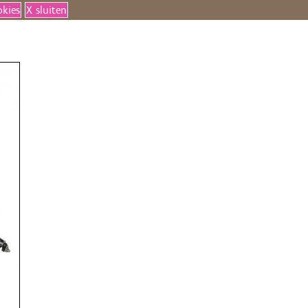
okies
X sluiten