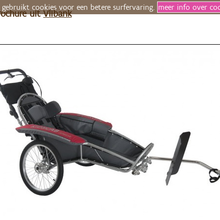
 gebruikt cookies voor een betere surfervaring.
meer info over co
rochure uit
Vlibank