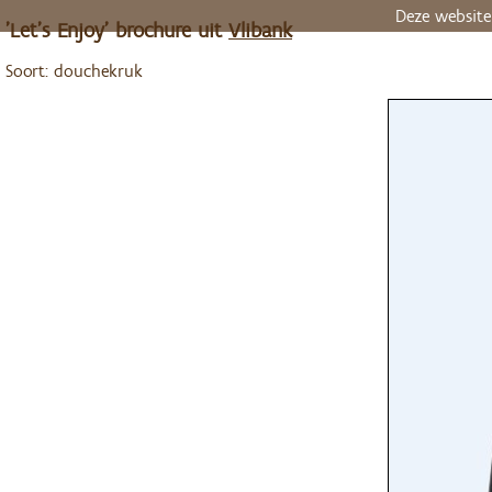
Deze website
'Let's Enjoy' brochure uit
Vlibank
Soort: douchekruk