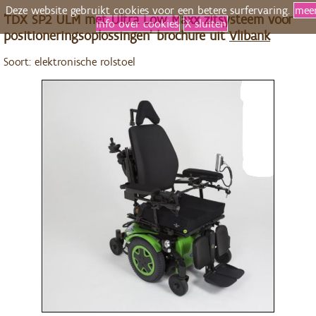
Deze website gebruikt cookies voor een betere surfervaring.
mee
'TDX SP2 ULM met Ultra Low Maxx zitsysteem voor
info over cookies
X sluiten
positioneringsoplossingen' brochure uit
Vlibank
Soort: elektronische rolstoel