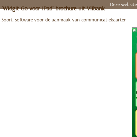
Deze website
'Widgit Go voor iPad' brochure uit
Vlibank
Soort: software voor de aanmaak van communicatiekaarten