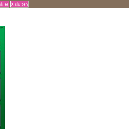
okies
X sluiten