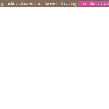
 gebruikt cookies voor een betere surfervaring.
meer info over co