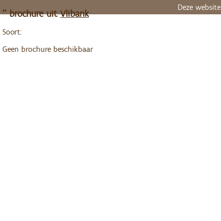
Deze website
'' brochure uit
Vlibank
Soort:
Geen brochure beschikbaar