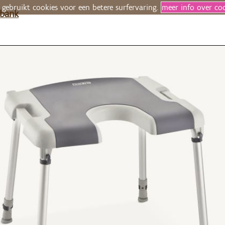
 gebruikt cookies voor een betere surfervaring.
meer info over co
ibank