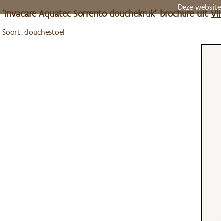
Deze website
'Invacare Aquatec Sorrento douchekruk' brochure uit
Vl
Soort: douchestoel