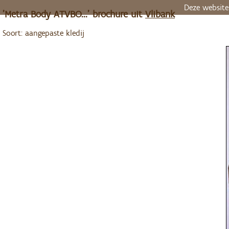
Deze website
'Metra Body ATVBO...' brochure uit
Vlibank
Soort: aangepaste kledij