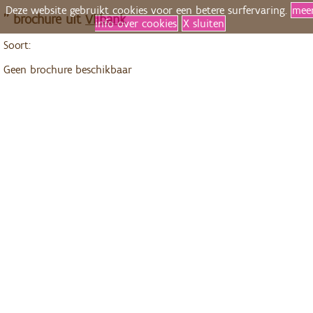
Deze website gebruikt cookies voor een betere surfervaring.
mee
'' brochure uit
Vlibank
info over cookies
X sluiten
Soort:
Geen brochure beschikbaar