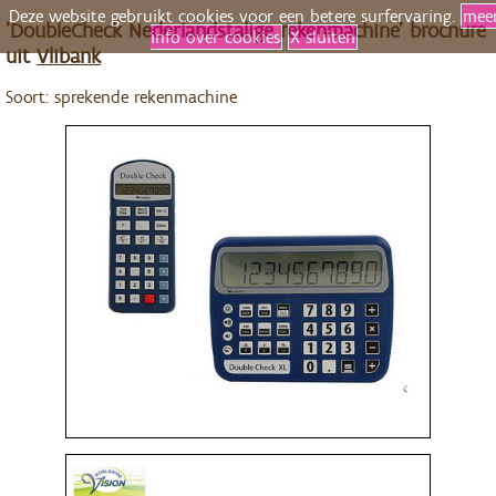
Deze website gebruikt cookies voor een betere surfervaring.
mee
'DoubleCheck Nederlandstalige rekenmachine' brochure
info over cookies
X sluiten
uit
Vlibank
Soort: sprekende rekenmachine