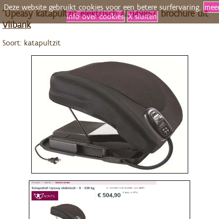
Deze website gebruikt cookies voor een betere surfervaring.
mee
'Upeasy katapultzit elektrisch AD149857' brochure uit
info over cookies
X sluiten
Vlibank
Soort: katapultzit