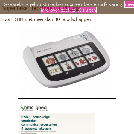
Deze website gebruikt cookies voor een betere surfervaring.
mee
'SuperTalker' brochure uit
Vlibank
info over cookies
X sluiten
Soort: CHM met meer dan 40 boodschappen