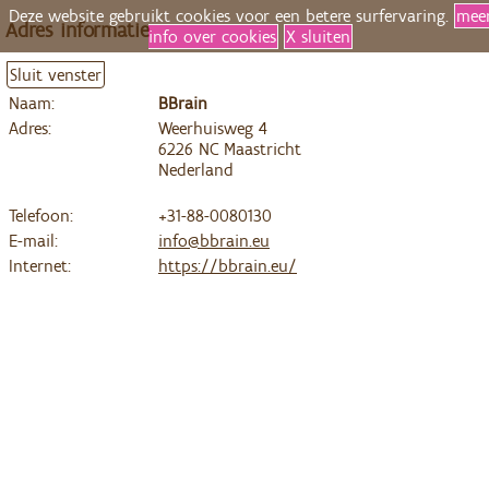
Deze website gebruikt cookies voor een betere surfervaring.
mee
Adres informatie
info over cookies
X sluiten
Sluit venster
Naam:
BBrain
Adres:
Weerhuisweg 4
6226 NC Maastricht
Nederland
Telefoon:
+31-88-0080130
E-mail:
info@bbrain.eu
Internet:
https://bbrain.eu/