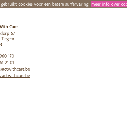
 gebruikt cookies voor een betere surfervaring.
meer info over co
With Care
dorp 67
 Tiegem
ie
960 170
61 21 01
@actwithcare.be
actwithcare.be