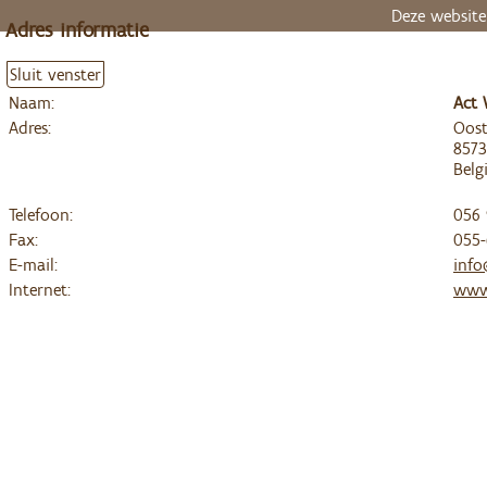
Deze website
Adres informatie
Sluit venster
Naam:
Act 
Adres:
Oost
8573
Belg
Telefoon:
056 
Fax:
055-
E-mail:
info
Internet:
www.