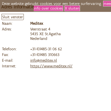
Deze website gebruikt cookies voor een betere surfervaring.
mee
Adres informatie
info over cookies
X sluiten
Sluit venster
Naam:
Meditex
Adres:
Veerstraat 4
5435 XE St.Agatha
Nederland
Telefoon:
+31-(0)485-31 06 62
Fax:
+31-(0)485 310663
E-mail:
info@meditex.nl
Internet:
https://www.meditex.nl/