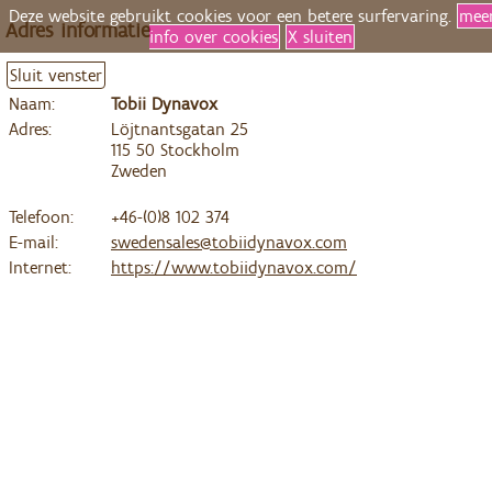
Deze website gebruikt cookies voor een betere surfervaring.
mee
Adres informatie
info over cookies
X sluiten
Sluit venster
Naam:
Tobii Dynavox
Adres:
Löjtnantsgatan 25
115 50 Stockholm
Zweden
Telefoon:
+46-(0)8 102 374
E-mail:
swedensales@tobiidynavox.com
Internet:
https://www.tobiidynavox.com/