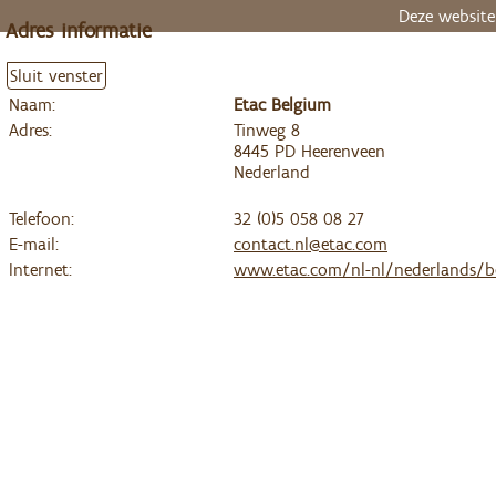
Deze website
Adres informatie
Sluit venster
Naam:
Etac Belgium
Adres:
Tinweg 8
8445 PD Heerenveen
Nederland
Telefoon:
32 (0)5 058 08 27
E-mail:
contact.nl@etac.com
Internet:
www.etac.com/nl-nl/nederlands/be