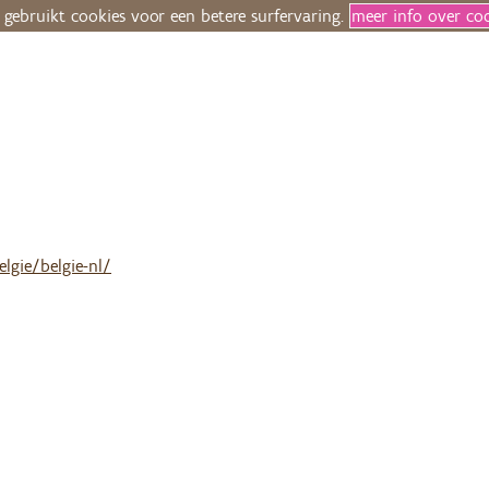
 gebruikt cookies voor een betere surfervaring.
meer info over co
lgie/belgie-nl/